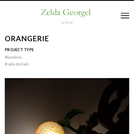
artiste
ORANGERIE
PROJECT TYPE
#
lumières
#
salle de bain